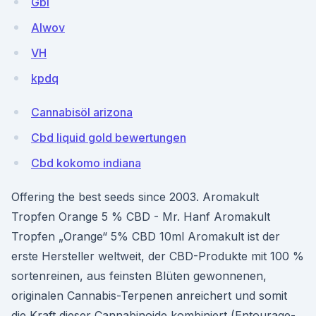
Gbl
Alwov
VH
kpdq
Cannabisöl arizona
Cbd liquid gold bewertungen
Cbd kokomo indiana
Offering the best seeds since 2003. Aromakult
Tropfen Orange 5 % CBD - Mr. Hanf Aromakult
Tropfen „Orange“ 5% CBD 10ml Aromakult ist der
erste Hersteller weltweit, der CBD-Produkte mit 100 %
sortenreinen, aus feinsten Blüten gewonnenen,
originalen Cannabis-Terpenen anreichert und somit
die Kraft dieser Cannabinoide kombiniert (Entourage-