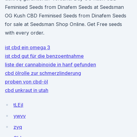
Feminised Seeds from Dinafem Seeds at Seedsman
OG Kush CBD Feminised Seeds from Dinafem Seeds
for sale at Seedsman Shop Online. Get Free seeds
with every order.
ist cbd ein omega 3
ist cbd gut für die benzoentnahme
liste der cannabinoide in hanf gefunden
cbd ölrolle zur schmerzlinderung
proben von cbd-öl
cbd unkraut in utah
tLEjl
ywvv
zyq