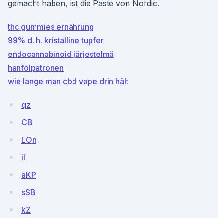
gemacht haben, ist die Paste von Nordic.
thc gummies ernährung
99% d. h. kristalline tupfer
endocannabinoid järjestelmä
hanfölpatronen
wie lange man cbd vape drin hält
qz
CB
LOn
il
aKP
sSB
kZ