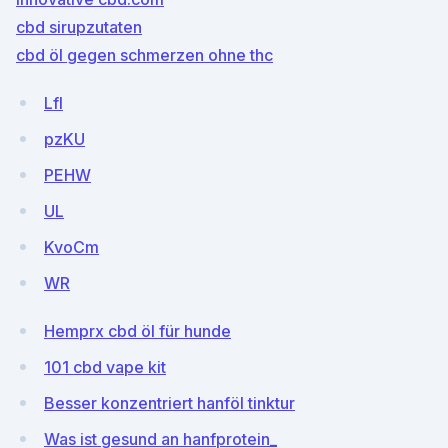
cbd sirupzutaten
cbd öl gegen schmerzen ohne thc
LfI
pzKU
PEHW
UL
KvoCm
WR
Hemprx cbd öl für hunde
101 cbd vape kit
Besser konzentriert hanföl tinktur
Was ist gesund an hanfprotein_