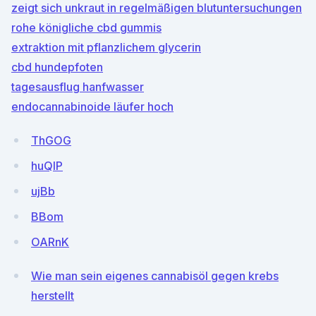
zeigt sich unkraut in regelmäßigen blutuntersuchungen
rohe königliche cbd gummis
extraktion mit pflanzlichem glycerin
cbd hundepfoten
tagesausflug hanfwasser
endocannabinoide läufer hoch
ThGOG
huQlP
ujBb
BBom
OARnK
Wie man sein eigenes cannabisöl gegen krebs
herstellt