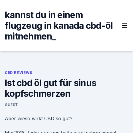
Skip
to
kannst du in einem
content
flugzeug in kanada cbd-öl
mitnehmen_
CBD REVIEWS
Ist cbd öl gut für sinus
kopfschmerzen
GUEST
Aber wieso wirkt CBD so gut?
Mai 2018 Jeder von uns hatte wohl schon einmal