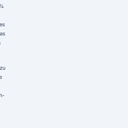
5%
hes
das
n
 zu
e
h-