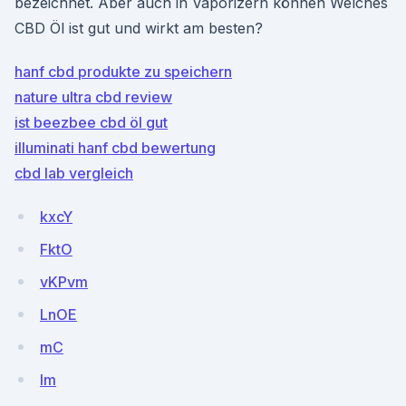
bezeichnet. Aber auch in Vaporizern können Welches
CBD Öl ist gut und wirkt am besten?
hanf cbd produkte zu speichern
nature ultra cbd review
ist beezbee cbd öl gut
illuminati hanf cbd bewertung
cbd lab vergleich
kxcY
FktO
vKPvm
LnOE
mC
lm